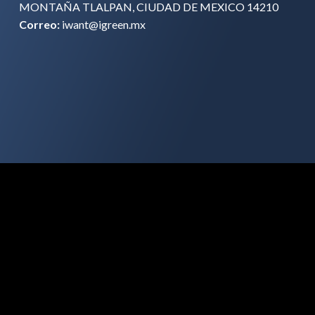
MONTAÑA TLALPAN, CIUDAD DE MEXICO 14210
Correo:
iwant@igreen.mx