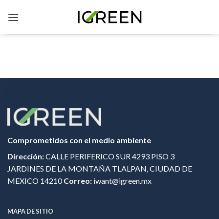
Skip
to
content
Comprometidos con el medio ambiente
Dirección:
CALLE PERIFERICO SUR 4293 PISO 3
JARDINES DE LA MONTAÑA TLALPAN, CIUDAD DE
MEXICO 14210
Correo:
iwant@igreen.mx
MAPA DE SITIO