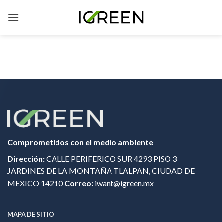
Skip
to
content
Comprometidos con el medio ambiente
Dirección:
CALLE PERIFERICO SUR 4293 PISO 3
JARDINES DE LA MONTAÑA TLALPAN, CIUDAD DE
MEXICO 14210
Correo:
iwant@igreen.mx
MAPA DE SITIO