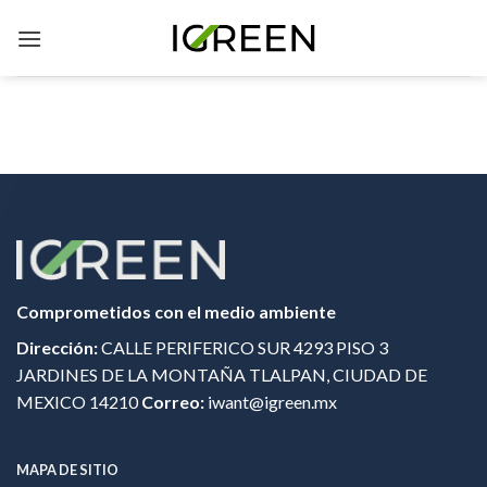
Skip
to
content
Comprometidos con el medio ambiente
Dirección:
CALLE PERIFERICO SUR 4293 PISO 3
JARDINES DE LA MONTAÑA TLALPAN, CIUDAD DE
MEXICO 14210
Correo:
iwant@igreen.mx
MAPA DE SITIO