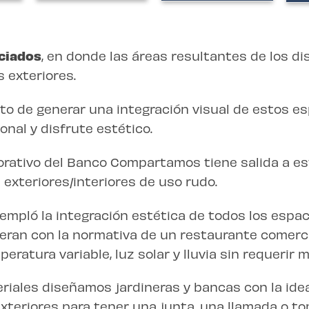
ciados
, en donde las áreas resultantes
de los di
 exteriores.
to de generar una integración visual de
estos esp
onal y disfrute
estético.
rporativo del Banco Compartamos tiene
salida a es
s
exteriores/interiores de uso rudo.
mpló la integración estética de todos
los espac
ieran
con la normativa de un restaurante comerci
ratura variable, luz solar y lluvia sin requerir
m
riales diseñamos jardineras y bancas con la
ide
exteriores para
tener una junta, una llamada o t