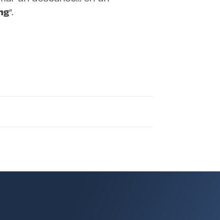
ng
”.