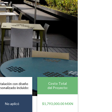
Costo Total
stalación con diseño
del Proyecto:
sonalizado incluido:
No aplicó
$1,793,000.00 MXN