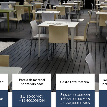
Precio de material
In
ad:
Costo total material:
por m2/unidad:
per
$1,639,000.00 MXN
$1,490.00 MXN
jas
+ $154,000.00 MXN
+ $1,400.00 MXN
= 1,793,000.00 MXN