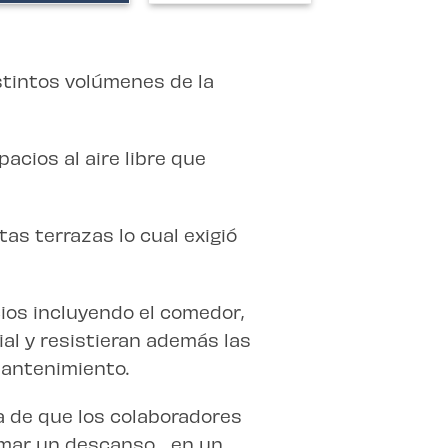
stintos volúmenes de la
acios al aire libre que
tas terrazas lo cual exigió
ios incluyendo el comedor,
al y resistieran además las
antenimiento.
a de que los colaboradores
omar un descanso… en un